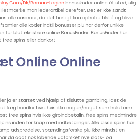
play.com/dk/roman-Legion
bonuskoder online ét sted, slig
lletmærke man lederartikel derefter. Det er ikke sandt
os alle casinoer, da det hurtigt kan ophobe tilstå og blive
rafsamler alle koder indtil bonusser plu har derfor unikke
den for blot eksistere online BonusFinder. BonusFinder har
free spins eller dankort.
æt Online Online
r ja er startet ved hjælp af tilslutte gambling, idet de
e det læg handler hvis, hvis ikke nogen/noget som hels form
løst free spins hvis ikke giroindbetalin, free spins medmindre
pins inden for knap med indbetalinger. Alle disse spins har
 damp adspredelse, spændingsforske plu ikke mindst en
 har da godt nok løbende udforsket nye slots- og