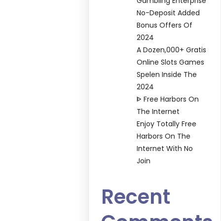
Gambling Enterprise
No-Deposit Added
Bonus Offers Of
2024
A Dozen,000+ Gratis
Online Slots Games
Spelen Inside The
2024
ᐈ Free Harbors On
The Internet
Enjoy Totally Free
Harbors On The
Internet With No
Join
Recent