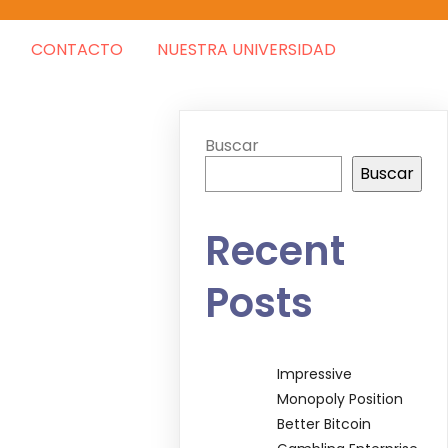
CONTACTO
NUESTRA UNIVERSIDAD
Buscar
Buscar
Recent
Posts
Impressive
Monopoly Position
Better Bitcoin