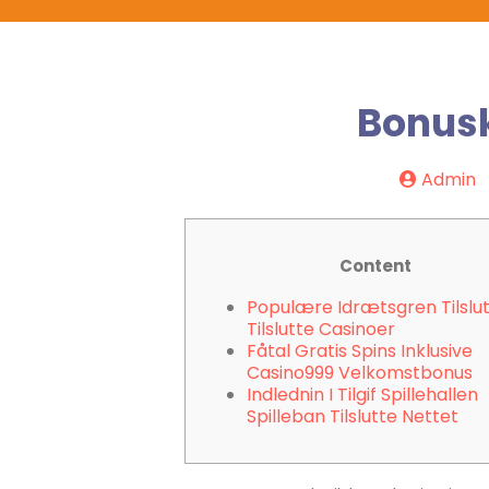
Bonus
Admin
Content
Populære Idrætsgren Tilslu
Tilslutte Casinoer
Fåtal Gratis Spins Inklusive
Casino999 Velkomstbonus
Indlednin I Tilgif Spillehallen
Spilleban Tilslutte Nettet