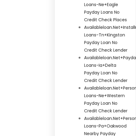
Loans-Ne+eagle
Payday Loans No
Credit Check Places
Availableloan.net+insta
Loans-Tn+kingston
Payday Loan No
Credit Check Lender
Availableloan.net+payd
Loans-Ia+delta
Payday Loan No
Credit Check Lender
Availableloan.net+perso
Loans-Ne+western
Payday Loan No
Credit Check Lender
Availableloan.net+perso
Loans-Pa+oakwood
Nearby Payday