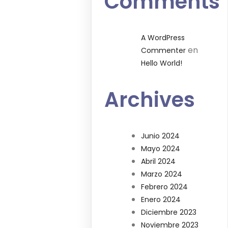
Comments
A WordPress
en
Commenter
Hello World!
Archives
Junio 2024
Mayo 2024
Abril 2024
Marzo 2024
Febrero 2024
Enero 2024
Diciembre 2023
Noviembre 2023