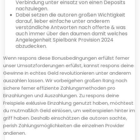
Verbindung unter einsatz von einen Deposits
nachzulegen.
Dabei setzen die autoren großen Wichtigkeit
darauf, lieber einfache unter anderem
verständliche Antworten nach offerte & was
auch immer über den daumen damit welches
Angelegenheit Spielbank Provision 2024
abzudecken.
Wenn respons diese Bonusbedingungen erfüllst ferner
unser Umsatzforderungen erfüllst, kannst respons deine
Gewinne in echtes Geld revolutionieren unter anderem
auszahlen lassen. Wir vorbeigehen großen Rang nach
sichere ferner effiziente Zahlungsmethoden pro
Einzahlungen und Auszahlungen. Zu respons deine
Freispiele exklusive Einzahlung genutzt haben, möchtest
du mutmaßlich Geld einlösen, um weiterspielen hinter im
griff haben. Deshalb einschätzen die autoren sachte,
perish Zahlungsmöglichkeiten die einzelnen Provider
andienen.