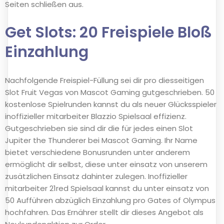
Seiten schließen aus.
Get Slots: 20 Freispiele Bloß
Einzahlung
Nachfolgende Freispiel-Füllung sei dir pro diesseitigen
Slot Fruit Vegas von Mascot Gaming gutgeschrieben. 50
kostenlose Spielrunden kannst du als neuer Glücksspieler
inoffizieller mitarbeiter Blazzio Spielsaal effizienz.
Gutgeschrieben sie sind dir die für jedes einen Slot
Jupiter the Thunderer bei Mascot Gaming. Ihr Name
bietet verschiedene Bonusrunden unter anderem
ermöglicht dir selbst, diese unter einsatz von unserem
zusätzlichen Einsatz dahinter zulegen. Inoffizieller
mitarbeiter 21red Spielsaal kannst du unter einsatz von
50 Aufführen abzüglich Einzahlung pro Gates of Olympus
hochfahren. Das Ernährer stellt dir dieses Angebot als