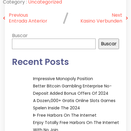
Category :
Uncategorized
Previous
Next
Entrada Anterior
Kasino Verbunden
Buscar
Buscar
Recent Posts
Impressive Monopoly Position
Better Bitcoin Gambling Enterprise No-
Deposit Added Bonus Offers Of 2024
A Dozen,000+ Gratis Online Slots Games
Spelen Inside The 2024
ᐈ Free Harbors On The Internet
Enjoy Totally Free Harbors On The Internet
With No Join