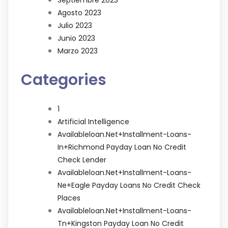
Septiembre 2023
Agosto 2023
Julio 2023
Junio 2023
Marzo 2023
Categories
1
Artificial Intelligence
Availableloan.net+installment-Loans-
In+richmond Payday Loan No Credit
Check Lender
Availableloan.net+installment-Loans-
Ne+eagle Payday Loans No Credit Check
Places
Availableloan.net+installment-Loans-
Tn+kingston Payday Loan No Credit