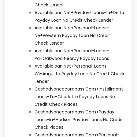
Check Lender
Availableloan.net+payday-Loans-Ia+delta
Payday Loan No Credit Check Lender
Availableloan.net+personal-Loans-
Ne+western Payday Loan No Credit
Check Lender
Availableloan.net+personal-Loans-
Pa+oakwood Nearby Payday Loans
Availableloan.net+personal-Loans-
Wi+augusta Payday Loan No Credit Check
Lender
Cashadvancecompass.com+installment-
Loans-Tn+charlotte Payday Loans No
Credit Check Places
Cashadvancecompass.com+payday-
Loans-In+hudson Payday Loans No Credit
Check Places
Cashadvancecompass.com+personal-