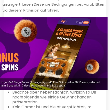
arrangiert.
Lesen Diese die Bedingungen bei, vorab Eltern
via diesem Provision aufführen.
Beachte aber nebensächlich, wirklich so Dir
nachfolgende wie einige Gewinnchancen
präsentation.
Kein Gamer ist und bleibt verpflichtet, im