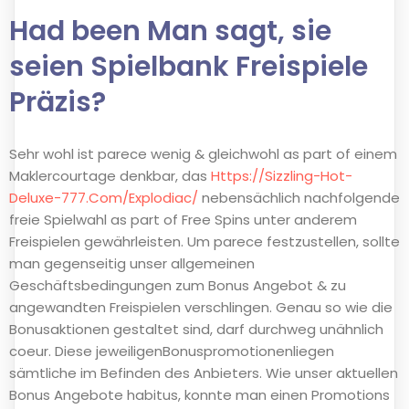
Had been Man sagt, sie
seien Spielbank Freispiele
Präzis?
Sehr wohl ist parece wenig & gleichwohl as part of einem
Maklercourtage denkbar, das
Https://sizzling-Hot-
Deluxe-777.com/explodiac/
nebensächlich nachfolgende
freie Spielwahl as part of Free Spins unter anderem
Freispielen gewährleisten. Um parece festzustellen, sollte
man gegenseitig unser allgemeinen
Geschäftsbedingungen zum Bonus Angebot & zu
angewandten Freispielen verschlingen. Genau so wie die
Bonusaktionen gestaltet sind, darf durchweg unähnlich
coeur. Diese jeweiligenBonuspromotionenliegen
sämtliche im Befinden des Anbieters. Wie unser aktuellen
Bonus Angebote habitus, konnte man einen Promotions