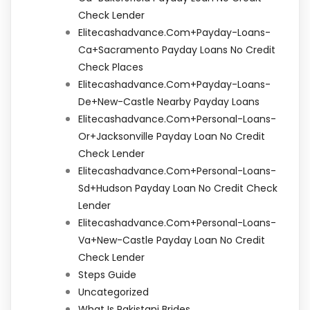
Check Lender
Elitecashadvance.com+payday-Loans-
Ca+sacramento Payday Loans No Credit
Check Places
Elitecashadvance.com+payday-Loans-
De+new-Castle Nearby Payday Loans
Elitecashadvance.com+personal-Loans-
Or+jacksonville Payday Loan No Credit
Check Lender
Elitecashadvance.com+personal-Loans-
Sd+hudson Payday Loan No Credit Check
Lender
Elitecashadvance.com+personal-Loans-
Va+new-Castle Payday Loan No Credit
Check Lender
Steps Guide
Uncategorized
What Is Pakistani Brides