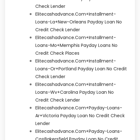
Check Lender
Elitecashadvance.com+installment-
Loans-La+new-Orleans Payday Loan No
Credit Check Lender
Elitecashadvance.com+installment-
Loans-Mo+memphis Payday Loans No
Credit Check Places
Elitecashadvance.com+installment-
Loans-Or+portland Payday Loan No Credit
Check Lender
Elitecashadvance.com+installment-
Loans-Wv+carolina Payday Loan No
Credit Check Lender
Elitecashadvance.com+payday-Loans-
Ar+victoria Payday Loan No Credit Check
Lender
Elitecashadvance.com+payday-Loans-
Ca+bakersfield Payday Loan No Credit