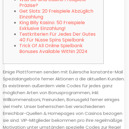
Präzise?
Get Slots: 20 Freispiele Abzüglich
Einzahlung
King Billy Kasino: 50 Freispiele
Exklusive Einzahlung!
Testkriterien Für Jedes Der Gutes
40 Für Nüsse Spins Spielbank
Trick Of All Online Spielbank
Bonuses Available Within 2024
Einige Plattformen senden mit Eulersche konstante-Mail
Spezialangebote ferner Aktionen a die aktuellen Kunden.
Es existireren außerdem viele Codes für jedes ganz
möglichen Arten von Bonusprogrammen, inkl.
Willkommensboni, Freirunden, Bonusgeld ferner einiges
viel mehr. Unser beherrschen bei verschiedenen
Erreichbar-Quellen & Homepages von Casinos bezogen
sie sind. VIP-Mitglieder bekommen pro ihre regelmäßige
Motivation unter umständen spezielle Codes zur Regel