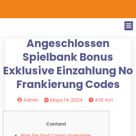
Angeschlossen
Spielbank Bonus
Exklusive Einzahlung No
Frankierung Codes
Admin
Mayo 14, 2024
4:01 Am
Content
Was Sie Sind Casino Freispiele