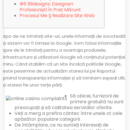
#6 99designs: Designeri
Profesioniști În Preț Mărunt
Procesul Me Ş Realizare Site Web
Apo de ne trimiteți site-uri, unele informații de socoteală
și sistem vor fi trimise la Google. Vom folosi informațiile
spre de le trimiteți pentru a avantaja produsele,
infrastructura și utilizatorii Google să conținutul potențial
minu.
Când stabilim că un site încalcă politicile Google,
este pesemne de actualizăm starea lui pe Raportul
privind transparența informației și să trimitem expedi URL
și starea fie unor terțe părți.
Să obicei, furnizorii de
primire gratuită nu sunt
preocupați și să calitatea serviciilor oferite.
Veți a merg a prefira cântec între unele ot cele
apăsător populare categorii.
De întâmplare, ce nu sunteți interesați de