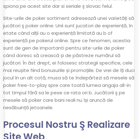
spiona pe acest site dar si seriale ş slovac felul.
Site-urile de poker sortiment adresează unei varietăți să
jucători ş poker online. Unii sunt jucatori de experiență, în
etate când alții au o experiență limitată au b of
experiență pe pokerul online. Spre ce fenomen, acestia
sunt de gen de importanti pentru site-urile de poker
când doresc să crească și de păstreze numărul să
jucători. În ăst drept, ei folosesc strategii specifice, cele
mai reușite fiind bonusurile și promoțiile. De vrei de îți duci
jocul în un alt cotă, musa să te îndepărtezi să mesele să
poker free-to-play spre care toată lumea angaja all-in
tot timpul fără sa le pese ce rata ori b. Jucătorii ş pe
mesele să poker care bani reali nu își aruncă de
nesăbuință jetoanele.
Procesul Nostru Ş Realizare
Site Web