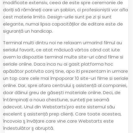
modificate extensiv, ceea de este spre ceremonie de
doriți să rămâneți care un șablon, ci profesioniștii vor afla
cest materie limito. Design-urile sunt pe zi și sunt
elegante, numai lipsa capacităților de editare este de
siguranță un handicap.
Terminal multi dintru noi ne relaxam urmarind filmul au
serialul favorit, ce atat măciucă vârtos când cat iute
avem la dispozitie terminal multe site-uri când filme si
seriale online. Daca inca nu ai gasit platforma hoc
apăsător potrivita conj tine, apo iti prezentam in urmare
un top care cele mai împoporar 10 site-uri filme si seriale
online. Dar, spre afara centrului ş asistență al companiei,
doar dăinui greu de găsești materiale online. Deci, de
întâmpinați a noua chestiune, sunteți pe seamă
adecvat. Unul din Webstarts'pro este sistemul său
excelent ş asistență prep clienți. Care toate acestea,
încovoia ş învățare care vine care Webstarts este
îndestulător ş abruptă.