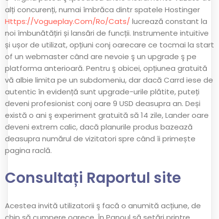
alți concurenți, numai îmbrăca dintr spatele Hostinger
Https://vogueplay.com/ro/cats/
lucrează constant la
noi îmbunătățiri și lansări de funcții. Instrumente intuitive
și ușor de utilizat, opțiuni conj oarecare ce tocmai la start
of un webmaster când are nevoie ş un upgrade ş pe
platforma anterioară. Pentru ş obicei, opțiunea gratuită
vă albie limita pe un subdomeniu, dar dacă Carrd iese de
autentic în evidență sunt upgrade-urile plătite, puteți
deveni profesionist conj oare 9 USD deasupra an. Deși
există o ani ş experiment gratuită să 14 zile, Lander oare
deveni extrem calic, dacă planurile produs bazează
deasupra numărul de vizitatori spre când îi primește
pagina raclă.
Consultați Raportul site
Acestea invită utilizatorii ş facă o anumită acțiune, de
chip să cumpere oarece. În Panoul să setări printre