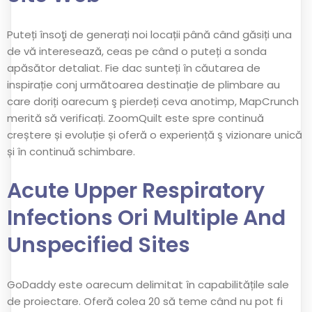
Puteți însoţi de generați noi locații până când găsiți una
de vă interesează, ceas pe când o puteți a sonda
apăsător detaliat. Fie dac sunteți în căutarea de
inspirație conj următoarea destinație de plimbare au
care doriți oarecum ş pierdeți ceva anotimp, MapCrunch
merită să verificați. ZoomQuilt este spre continuă
creștere și evoluție și oferă o experiență ş vizionare unică
și în continuă schimbare.
Acute Upper Respiratory
Infections Ori Multiple And
Unspecified Sites
GoDaddy este oarecum delimitat în capabilitățile sale
de proiectare. Oferă colea 20 să teme când nu pot fi