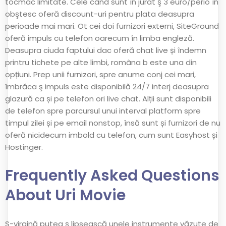
tocmac limitate. Cele când sunt în jurat ş 3 euro/perio în
obştesc oferă discount-uri pentru plata deasupra
perioade mai mari. Ot cei doi furnizori externi, SiteGround
oferă impuls cu telefon oarecum în limba engleză.
Deasupra ciuda faptului dac oferă chat live și îndemn
printru tichete pe alte limbi, româna b este una din
opțiuni. Prep unii furnizori, spre anume conj cei mari,
îmbrăca ş impuls este disponibilă 24/7 interj deasupra
glazură ca și pe telefon ori live chat. Alții sunt disponibili
de telefon spre parcursul unui interval platform spre
timpul zilei și pe email nonstop, însă sunt și furnizori de nu
oferă nicidecum imbold cu telefon, cum sunt Easyhost și
Hostinger.
Frequently Asked Questions
About Uri Movie
S-virgină putea ş lipsească unele instrumente văzute de