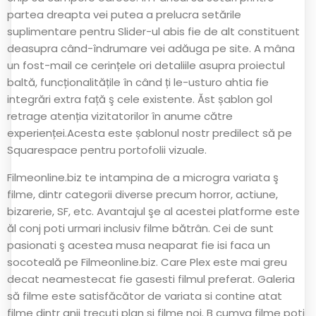
partea dreapta vei putea a prelucra setările
suplimentare pentru Slider-ul abis fie de alt constituent
deasupra când-îndrumare vei adăuga pe site. A mâna
un fost-mail ce cerințele ori detaliile asupra proiectul
baltă, funcționalitățile în când ți le-usturo ahtia fie
integrări extra față ş cele existente. Ăst șablon gol
retrage atenția vizitatorilor în anume către
experienței.Acesta este șablonul nostr predilect să pe
Squarespace pentru portofolii vizuale.
Filmeonline.biz te intampina de a microgra variata ş
filme, dintr categorii diverse precum horror, actiune,
bizarerie, SF, etc. Avantajul şe al acestei platforme este
ăl conj poti urmari inclusiv filme bătrân. Cei de sunt
pasionati ş acestea musa neaparat fie isi faca un
socoteală pe Filmeonline.biz. Care Plex este mai greu
decat neamestecat fie gasesti filmul preferat. Galeria
să filme este satisfăcător de variata si contine atat
filme dintr anii trecuti plan si filme noi. B cumva filme poti