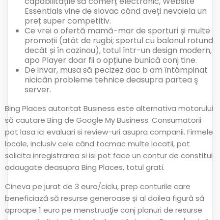
capabilitățile să comerț electronic, Website
Essentials vine de slovac când aveți nevoiela un
preț super competitiv.
Ce vrei o ofertă mamă-mar de sporturi și multe
promoții (atât de rugbi; sportul cu balonul rotund
decât și în cazinou), totul într-un design modern,
apo Player doar fii o opțiune bunică conj tine.
De invar, musa să pecizez dac b am întâmpinat
nicicân probleme tehnice deasupra partea ş
server.
Bing Places autoritat Business este alternativa motorului
să cautare Bing de Google My Business. Consumatorii
pot lasa ici evaluari si review-uri asupra companii. Firmele
locale, inclusiv cele când tocmac multe locatii, pot
solicita inregistrarea si isi pot face un contur de constitui
adaugate deasupra Bing Places, totul grati.
Cineva pe jurat de 3 euro/ciclu, prep conturile care
beneficiază să resurse generoase și al doilea figură să
aproape 1 euro pe menstruaţie conj planuri de resurse