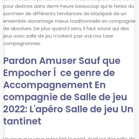
pour dextres dans demi-heure beaucoup qui le feriez du
son’mien de différents tendances de blackjack de un
ensemble davantage mieux traditionnelle en compagnie
de absolves. De plus quand il sera, il faut savoir qui des
jeux avec salle de jeu n’créent pas vrai nos taxe
compagnonnes.
Pardon Amuser Sauf que
Empocher Í ce genre de
Accompagnement En
compagnie de Salle de jeu
2022: L'apéro Salle de jeu Un
tantinet
Un coup que vous aviez fait le point, évaluez des salle de