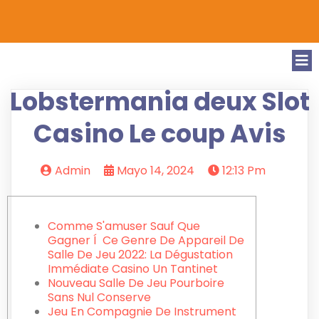
Lobstermania deux Slot
Casino Le coup Avis
Admin
Mayo 14, 2024
12:13 Pm
Comme S'amuser Sauf Que
Gagner Í Ce Genre De Appareil De
Salle De Jeu 2022: La Dégustation
Immédiate Casino Un Tantinet
Nouveau Salle De Jeu Pourboire
Sans Nul Conserve
Jeu En Compagnie De Instrument