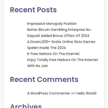
Recent Posts
Impressive Monopoly Position
Better Bitcoin Gambling Enterprise No-
Deposit Added Bonus Offers Of 2024
A Dozen,000+ Gratis Online Slots Games
Spelen Inside The 2024
ᐈ Free Harbors On The Internet
Enjoy Totally Free Harbors On The Internet
With No Join
Recent Comments
en
A WordPress Commenter
Hello World!
Archives