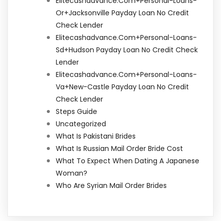
Elitecashadvance.com+personal-Loans-
Or+jacksonville Payday Loan No Credit
Check Lender
Elitecashadvance.com+personal-Loans-
Sd+hudson Payday Loan No Credit Check
Lender
Elitecashadvance.com+personal-Loans-
Va+new-Castle Payday Loan No Credit
Check Lender
Steps Guide
Uncategorized
What Is Pakistani Brides
What Is Russian Mail Order Bride Cost
What To Expect When Dating A Japanese
Woman?
Who Are Syrian Mail Order Brides