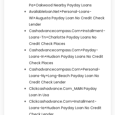
Pa+oakwood Nearby Payday Loans
Availableloan.net+personal-Loans-
Wi+augusta Payday Loan No Credit Check
Lender
Cashadvancecompass.com+installment-
Loans-Tn+charlotte Payday Loans No
Credit Check Places
Cashadvancecompass.com+payday-
Loans-In+hudson Payday Loans No Credit
Check Places
Cashadvancecompass.com+personal-
Loans-Ny+long-Beach Payday Loan No
Credit Check Lender
Clickcashadvance.com_MAIN Payday
Loan In Usa
Clickcashadvance.com+installment-
Loans-Ia+hudson Payday Loan No Credit
Check Lender