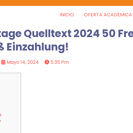
INICIO
OFERTA ACADÉMICA
age Quelltext 2024 50 Fre
ß Einzahlung!
Mayo 14, 2024
5:35 Pm
e
o