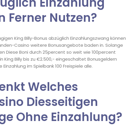
züglich Einzahlung
 Ferner Nutzen?
igen King Billy-Bonus abzüglich Einzahlungszwang können
rbunden-Casino weitere Bonusangebote baden in. Solange
gen Diese Boni durch 25percent so weit wie 100percent
in King Billy bis zu €2.500,- eingeschaltet Bonusgeldern
Einzahlung im Spielbank 100 Freispiele alle.
enkt Welches
ino Diesseitigen
ge Ohne Einzahlung?