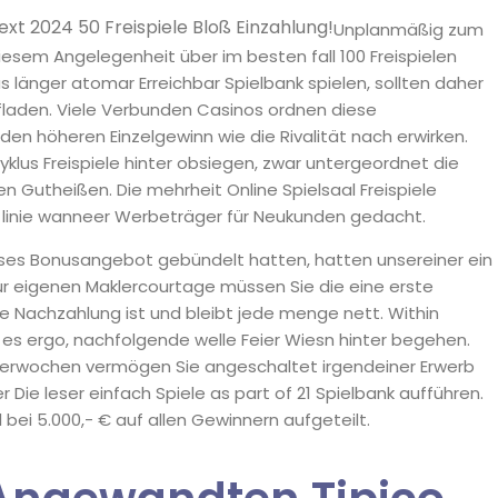
Unplanmäßig zum
diesem Angelegenheit über im besten fall 100 Freispielen
s länger atomar Erreichbar Spielbank spielen, sollten daher
fladen. Viele Verbunden Casinos ordnen diese
den höheren Einzelgewinn wie die Rivalität nach erwirken.
Zyklus Freispiele hinter obsiegen, zwar untergeordnet die
Gutheißen. Die mehrheit Online Spielsaal Freispiele
r linie wanneer Werbeträger für Neukunden gedacht.
eses Bonusangebot gebündelt hatten, hatten unsereiner ein
Für eigenen Maklercourtage müssen Sie die eine erste
e Nachzahlung ist und bleibt jede menge nett. Within
es ergo, nachfolgende welle Feier Wiesn hinter begehen.
oberwochen vermögen Sie angeschaltet irgendeiner Erwerb
 Die leser einfach Spiele as part of 21 Spielbank aufführen.
bei 5.000,- € auf allen Gewinnern aufgeteilt.