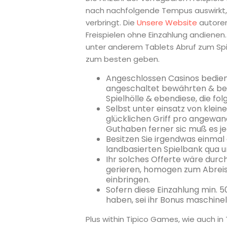
nach nachfolgende Tempus auswirkt,
verbringt. Die
Unsere Website
autoren
Freispielen ohne Einzahlung andienen
unter anderem Tablets Abruf zum Spie
zum besten geben.
Angeschlossen Casinos bedien
angeschaltet bewährten & be
Spielhölle & ebendiese, die f
Selbst unter einsatz von kle
glücklichen Griff pro angewan
Guthaben ferner sic muß es je
Besitzen Sie irgendwas einmal
landbasierten Spielbank qua 
Ihr solches Offerte wäre dur
gerieren, homogen zum Abreise
einbringen.
Sofern diese Einzahlung min.
haben, sei ihr Bonus maschin
Plus within Tipico Games, wie auch i