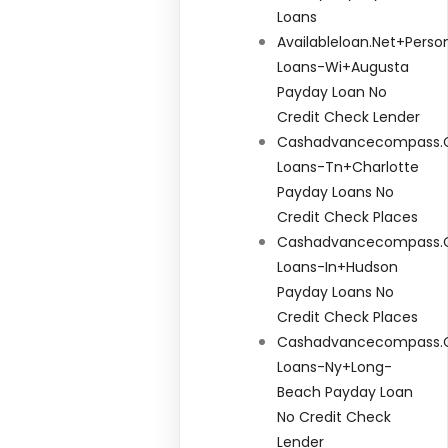
Loans
Availableloan.net+perso
Loans-Wi+augusta
Payday Loan No
Credit Check Lender
Cashadvancecompass.c
Loans-Tn+charlotte
Payday Loans No
Credit Check Places
Cashadvancecompass.
Loans-In+hudson
Payday Loans No
Credit Check Places
Cashadvancecompass.
Loans-Ny+long-
Beach Payday Loan
No Credit Check
Lender