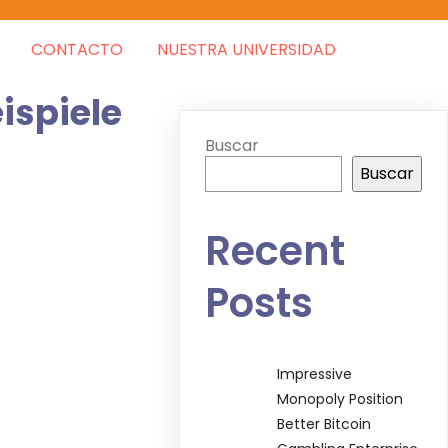
CONTACTO
NUESTRA UNIVERSIDAD
ispiele
Buscar
Buscar
Recent
Posts
Impressive
Monopoly Position
Better Bitcoin