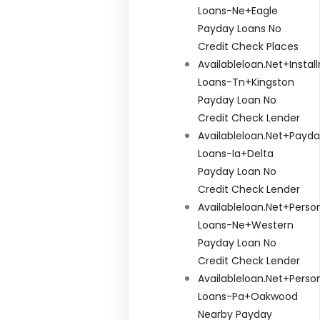
Loans-Ne+eagle
Payday Loans No
Credit Check Places
Availableloan.net+insta
Loans-Tn+kingston
Payday Loan No
Credit Check Lender
Availableloan.net+payd
Loans-Ia+delta
Payday Loan No
Credit Check Lender
Availableloan.net+perso
Loans-Ne+western
Payday Loan No
Credit Check Lender
Availableloan.net+perso
Loans-Pa+oakwood
Nearby Payday