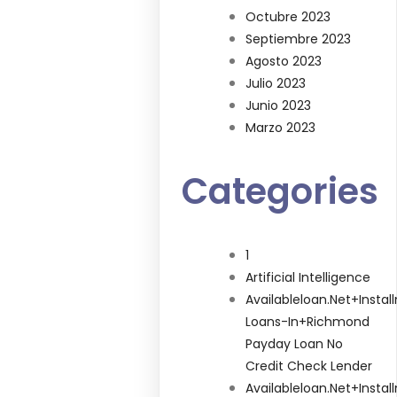
Octubre 2023
Septiembre 2023
Agosto 2023
Julio 2023
Junio 2023
Marzo 2023
Categories
1
Artificial Intelligence
Availableloan.net+insta
Loans-In+richmond
Payday Loan No
Credit Check Lender
Availableloan.net+insta