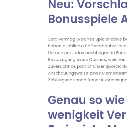
Neu: Vorschla
Bonusspiele A
Sera vermag Welches Spielerlebnis 
haben etablierte Softwareanbieter e
Namen pro jedes nachfolgende Fertig
Bevorzugung eines Casinos, welches 
Zuversicht as part of unser Sportlich
Anschauungsweise eines Gemeinsam-C
Zahlungsoptionen ferner Kundensupp
Genau so wie
wenigkeit Ve