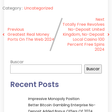
Category :
Uncategorized
Next
Totally Free Revolves
Previous
No-Deposit United
Greatest Real Money
Kingdom, No-Deposit
Ports On The Web 2024
Local Casino 100
Percent Free Spins
2024
Buscar
Buscar
Recent Posts
Impressive Monopoly Position
Better Bitcoin Gambling Enterprise No-
Deposit Added Bonus Offers Of 2024