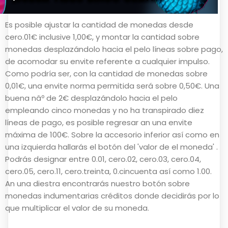
Es posible ajustar la cantidad de monedas desde
cero.01€ inclusive 1,00€, y montar la cantidad sobre
monedas desplazándolo hacia el pelo líneas sobre pago,
de acomodar su envite referente a cualquier impulso.
Como podrí­a ser, con la cantidad de monedas sobre
0,01€, una envite norma permitida será sobre 0,50€. Una
buena nâº de 2€ desplazándolo hacia el pelo
empleando cinco monedas y no ha transpirado diez
líneas de pago, es posible regresar an una envite
máxima de 100€. Sobre la accesorio inferior así­ como en
una izquierda hallarás el botón del 'valor de el moneda' .
Podrás designar entre 0.01, cero.02, cero.03, cero.04,
cero.05, cero.11, cero.treinta, 0.cincuenta así­ como 1.00.
An una diestra encontrarás nuestro botón sobre
monedas indumentarias créditos donde decidirás por lo
que multiplicar el valor de su moneda.