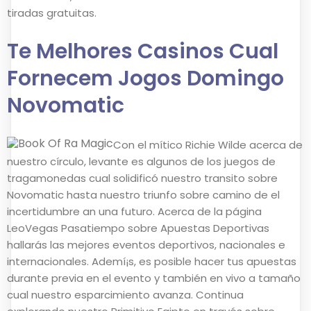
tiradas gratuitas.
Te Melhores Casinos Cual
Fornecem Jogos Domingo
Novomatic
Con el mítico Richie Wilde acerca de
nuestro círculo, levante es algunos de los juegos de
tragamonedas cual solidificó nuestro transito sobre
Novomatic hasta nuestro triunfo sobre camino de el
incertidumbre an una futuro. Acerca de la página
LeoVegas Pasatiempo sobre Apuestas Deportivas
hallarás las mejores eventos deportivos, nacionales e
internacionales. Ademí¡s, es posible hacer tus apuestas
durante previa en el evento y también en vivo a tamaño
cual nuestro esparcimiento avanza. Continua