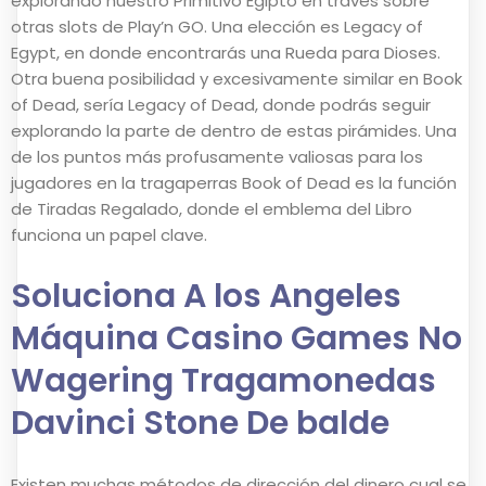
explorando nuestro Primitivo Egipto en través sobre
otras slots de Play’n GO. Una elección es Legacy of
Egypt, en donde encontrarás una Rueda para Dioses.
Otra buena posibilidad y excesivamente similar en Book
of Dead, serí­a Legacy of Dead, donde podrás seguir
explorando la parte de dentro de estas pirámides. Una
de los puntos más profusamente valiosas para los
jugadores en la tragaperras Book of Dead es la función
de Tiradas Regalado, donde el emblema del Libro
funciona un papel clave.
Soluciona A los Angeles
Máquina Casino Games No
Wagering Tragamonedas
Davinci Stone De balde
Existen muchas métodos de dirección del dinero cual se