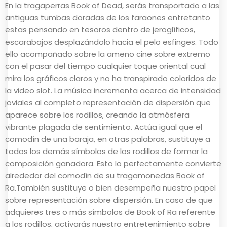
En la tragaperras Book of Dead, serás transportado a las
antiguas tumbas doradas de los faraones entretanto
estas pensando en tesoros dentro de jeroglíficos,
escarabajos desplazándolo hacia el pelo esfinges. Todo
ello acompañado sobre la ameno cine sobre extremo
con el pasar del tiempo cualquier toque oriental cual
mira los gráficos claros y no ha transpirado coloridos de
la video slot. La música incrementa acerca de intensidad
joviales al completo representación de dispersión que
aparece sobre los rodillos, creando la atmósfera
vibrante plagada de sentimiento. Actúa igual que el
comodín de una baraja, en otras palabras, sustituye a
todos los demás símbolos de los rodillos de formar la
composición ganadora. Esto lo perfectamente convierte
alrededor del comodín de su tragamonedas Book of
Ra.También sustituye o bien desempeña nuestro papel
sobre representación sobre dispersión. En caso de que
adquieres tres o más símbolos de Book of Ra referente
a los rodillos, activarás nuestro entretenimiento sobre