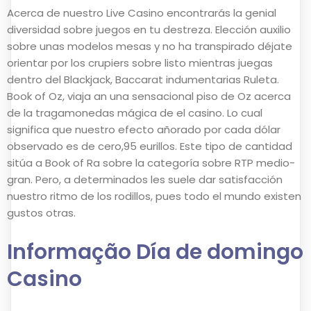
Acerca de nuestro Live Casino encontrarás la genial
diversidad sobre juegos en tu destreza. Elección auxilio
sobre unas modelos mesas y no ha transpirado déjate
orientar por los crupiers sobre listo mientras juegas
dentro del Blackjack, Baccarat indumentarias Ruleta.
Book of Oz, viaja an una sensacional piso de Oz acerca
de la tragamonedas mágica de el casino. Lo cual
significa que nuestro efecto añorado por cada dólar
observado es de cero,95 eurillos. Este tipo de cantidad
sitúa a Book of Ra sobre la categoría sobre RTP medio-
gran. Pero, a determinados les suele dar satisfacción
nuestro ritmo de los rodillos, pues todo el mundo existen
gustos otras.
Informação Dí­a de domingo
Casino