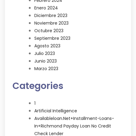
Febrero 2024
Enero 2024
Diciembre 2023
Noviembre 2023
Octubre 2023
Septiembre 2023
Agosto 2023
Julio 2023
Junio 2023
Marzo 2023
Categories
1
Artificial Intelligence
Availableloan.net+installment-Loans-
In+richmond Payday Loan No Credit
Check Lender